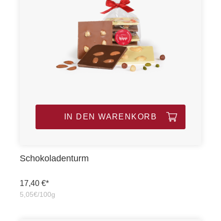
IN DEN WARENKORB
Schokoladenturm
17,40 €*
5,05€/100g