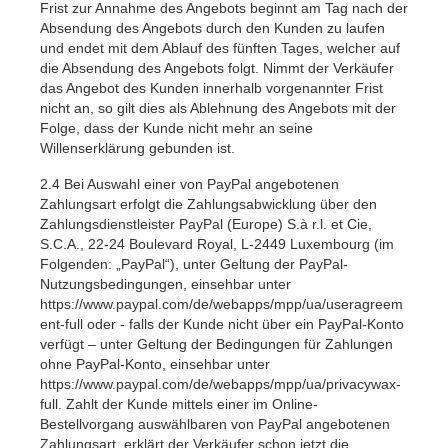
Frist zur Annahme des Angebots beginnt am Tag nach der
Absendung des Angebots durch den Kunden zu laufen
und endet mit dem Ablauf des fünften Tages, welcher auf
die Absendung des Angebots folgt. Nimmt der Verkäufer
das Angebot des Kunden innerhalb vorgenannter Frist
nicht an, so gilt dies als Ablehnung des Angebots mit der
Folge, dass der Kunde nicht mehr an seine
Willenserklärung gebunden ist.
2.4
Bei Auswahl einer von PayPal angebotenen
Zahlungsart erfolgt die Zahlungsabwicklung über den
Zahlungsdienstleister PayPal (Europe) S.à r.l. et Cie,
S.C.A., 22-24 Boulevard Royal, L-2449 Luxembourg (im
Folgenden: „PayPal“), unter Geltung der PayPal-
Nutzungsbedingungen, einsehbar unter
https://www.paypal.com/de/webapps/mpp/ua/useragreem
ent-full
oder - falls der Kunde nicht über ein PayPal-Konto
verfügt – unter Geltung der Bedingungen für Zahlungen
ohne PayPal-Konto, einsehbar unter
https://www.paypal.com/de/webapps/mpp/ua/privacywax-
full.
Zahlt der Kunde mittels einer im Online-
Bestellvorgang auswählbaren von PayPal angebotenen
Zahlungsart, erklärt der Verkäufer schon jetzt die